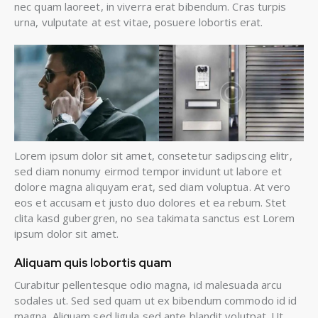
nec quam laoreet, in viverra erat bibendum. Cras turpis
urna, vulputate at est vitae, posuere lobortis erat.
Lorem ipsum dolor sit amet, consetetur sadipscing elitr,
sed diam nonumy eirmod tempor invidunt ut labore et
dolore magna aliquyam erat, sed diam voluptua. At vero
eos et accusam et justo duo dolores et ea rebum. Stet
clita kasd gubergren, no sea takimata sanctus est Lorem
ipsum dolor sit amet.
Aliquam quis lobortis quam
Curabitur pellentesque odio magna, id malesuada arcu
sodales ut. Sed sed quam ut ex bibendum commodo id id
magna. Aliquam sed ligula sed ante blandit volutpat. Ut